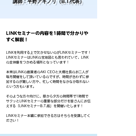
講師：
平野アキノリ（B.T.代表）
LINKセミナーの内容を1時間で分かりや
すく解説！
LINKを利用する上で欠かせないのがLINKセミナーです！
LINKセミナーはLINKの宝地図とも言われていて、LINK
の全体像をつかめる場所となっています！
本来はLINKの創業者のAKI CEOと大橋社長のお二人が
毎月開催をして頂いているのですが、時間が合わずに参
加するのが難しい方や、忙しく時間をなかなか取れない
という方もいます。
そのような方々向けに、昼から夕方の時間帯で1時間で
サクッとLINKセミナーの重要な部分だけを皆さんにお伝
えする「LINKセミナーB.T.版」を開催いたします！
LINKセミナー本編に参加できる方はそちらを受講してく
ださい！