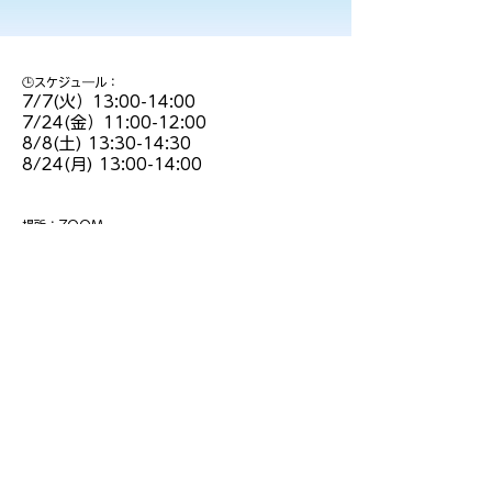
🕒スケジュ―ル：
7/7(火）13:00-14:00
7/24(金）11:00-12:00
8/8(土) 13:30-14:30
8/24(月) 13:00-14:00
場所：ZOOM
https://us02web.zoom.us/j/6261497191
ミーティングID: 626 149 7191
定員：500名
​備考：事前申し込み不要・途中参加退室NG
ZOOMのURLは当日に以下のB.T.情報伝達チャットに
も送られてきます。
​​主催者プロフィール（SASAEAI）：
平野アキノリ
B.T.情報伝達チャット