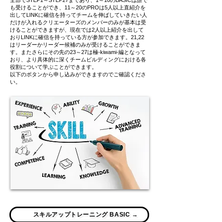
全部でSTEP1～STEP27まであり、1～10のBASICは誰で
も受けることができ、11～20のPROは5人以上直紹介を
出してLINKに確信を持ってチームを伸ばしていきたい人
だけが入れるクリエーターズのメンバーのみが基本は受
けることができますが、現在では2人以上紹介を出して
おりLINKに確信を持っている方が参加できます。21,22
はリーダーかリーダー候補のみが受けることができま
す。またさらにその先の23～27は極-kiwami-編となって
おり、より具体的に深くチームビルディングにおける各
役割について学ぶことができます。
以下のボタンから申し込みができますのでご確認くださ
い。
スキルアップトレーニング BASIC →