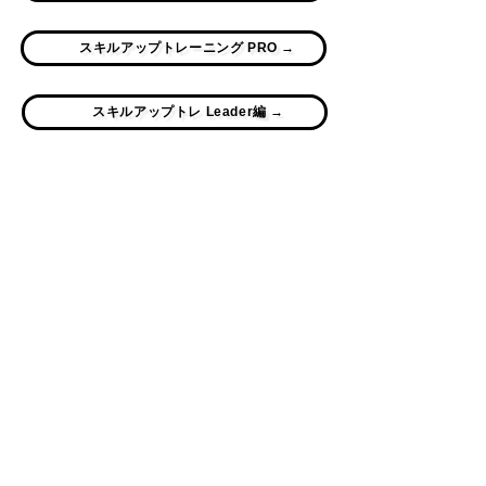
スキルアップトレーニング PRO →
スキルアップトレ Leader編 →
スキルアップトレ 極 -kiwami- 編 →
④ウィークエンドセミナー
リアルBIG 3と呼ばれる日本中から集まる、リアルイベ
ントの一つであり、成長環境No.1となっております。
50万円以上の脳科学を用いた様々なワークを通じて、な
んと宿泊夕食朝食付き15000円のみで
実体験の中で成長する事が出来ます。
コミュニケーション、チームビルディング、セールス
力、ブレないマインド、達成力、自己発見、ビジョンな
どがレベルアップするとんでもない2日間です。