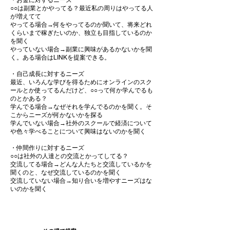
・お金に対するニーズ
○○
は副業とかやってる？最近私の周りはやってる人
が増えてて
やってる場合→何をやってるのか聞いて、将来どれ
くらいまで稼ぎたいのか、独立も目指しているのか
を聞く
やっていない場合→副業に興味があるかないかを聞
く。ある場合はLINKを提案できる。
・自己成長に対するニーズ
最近、いろんな学びを得るためにオンラインのスク
ールとか使ってるんだけど、○○って何か学んでるも
のとかある？
学んでる場合→なぜそれを学んでるのかを聞く。そ
こからニーズが何かないかを探る
学んでいない場合→社外のスクールで経済について
や色々学べることについて興味はないのかを聞く
・仲間作りに対するニーズ
○○は社外の人達との交流とかってしてる？
交流してる場合→どんな人たちと交流しているかを
聞くのと、なぜ交流しているのかを聞く
交流していない場合→知り合いを増やすニーズはな
いのかを聞く