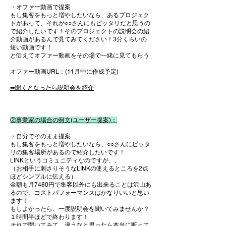
・オファー動画で提案
もし集客をもっと増やしたいなら、あるプロジェク
トがあって、それが○○さんにもピッタリだと思うの
で紹介したいです！そのプロジェクトの説明会の紹
介動画があるんで見てみてください！3分くらいの
短い動画です！
と伝えてオファー動画をその場で一緒に見てもらう​
​オファー動画URL：(11月中に作成予定)
​➡聞くとなったら説明会を紹介
②事業家の場合の例文(ユーザー
提案)
：
・
自分でそのまま提案
もし集客をもっと増やしたいなら、
○○さんにピッタ
リの集客場所があるので紹介したいです！
LINKというコミュニティなのですが、​、​
（お相手に刺さりそうなLINKの使えるところを2点
ほどシンプルに伝える）​
金額も月7480円で集客以外にも出来ることは沢山あ
るので、コストパフォーマンスはかなりいいと思い
ます！
もしよかったら、一度説明会を聞いてみませんか？
１時間半ほどで終わります！​
それで聞いてみて、違うなと思ったら本当に断って