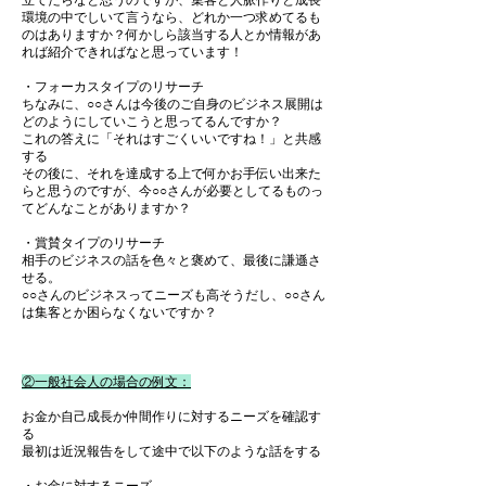
立てたらなと思うのですが、集客と人脈作りと成長
環境の中でしいて言うなら、どれか一つ求めてるも
のはありますか？何かしら該当する人とか情報があ
れば紹介できればなと思っています！
・フォーカスタイプのリサーチ
ちなみに、○○さんは今後のご自身のビジネス展開は
どのようにしていこうと思ってるんですか？
これの答えに「それはすごくいいですね！」と共感
する
​その後に、それを達成する上で何かお手伝い出来た
らと思うのですが、今○○さんが必要としてるものっ
てどんなことがありますか？
・賞賛タイプのリサーチ
相手のビジネスの話を色々と褒めて、最後に謙遜さ
せる。
○○さんのビジネスってニーズも高そうだし、○○さん
は集客とか困らなくないですか？
②一般社会人の場合の例文：
お金か自己成長か仲間作りに対するニーズを確認す
る
​最初は近況報告をして途中で以下のような話をする