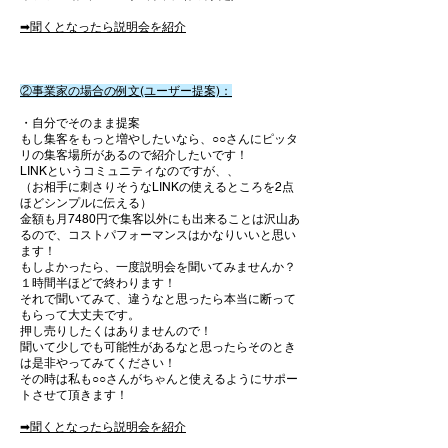
​➡聞くとなったら説明会を紹介
②事業家の場合の例文(ユーザー
提案)
：
・自分でそのまま提案
もし集客をもっと増やしたいなら、
○○さんにピッタ
リの集客場所があるので紹介したいです！
LINKというコミュニティなのですが、​、​
（お相手に刺さりそうなLINKの使えるところを2点
ほどシンプルに伝える）​
金額も月7480円で集客以外にも出来ることは沢山あ
るので、コストパフォーマンスはかなりいいと思い
ます！
もしよかったら、一度説明会を聞いてみませんか？
１時間半ほどで終わります！​
それで聞いてみて、違うなと思ったら本当に断って
もらって大丈夫です。
押し売りしたくはありませんので！
聞いて少しでも可能性があるなと思ったらそのとき
は是非やってみてください！
その時は私も○○さんがちゃんと使えるようにサポー
トさせて頂きます！
​➡聞くとなったら説明会を紹介