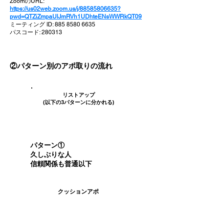
ZoomのURL:
https://us02web.zoom.us/j/88585806635?
pwd=QTZiZmpaUlJmRVh1UDhteENsWWRkQT09
ミーティング ID:
885 8580 6635
パスコード: 280313
②パターン別のアポ取りの流れ
​リストアップ
(以下の3パターンに分かれる)
パターン①
久しぶりな人
​信頼関係も普通以下
​クッションアポ