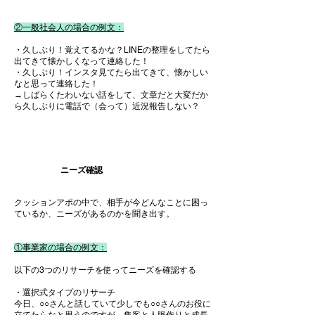
②一般社会人の場合の例文：
・久しぶり！覚えてるかな？LINEの整理をしてたら
出てきて懐かしくなって連絡した！
・久しぶり！インスタ見てたら出てきて、懐かしい
なと思って連絡した！
→しばらくたわいない話をして、文章だと大変だか
ら久しぶりに電話で（会って）近況報告しない？
​ニーズ確認
クッションアポの中で、相手が今どんなことに困っ
ているか、ニーズがあるのかを聞き出す。
①事業家の場合の例文：
​以下の3つのリサーチを使ってニーズを確認する
・選択式タイプのリサーチ
今日、○○さんと話していて少しでも○○さんのお役に