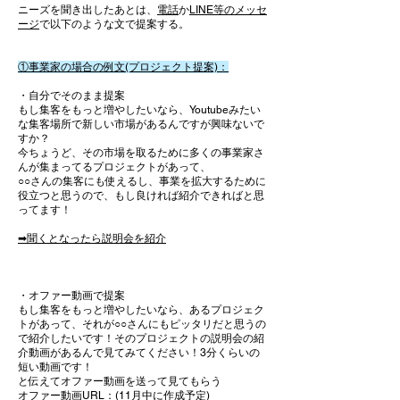
ニーズを聞き出したあとは、
電話
か
LINE等のメッセ
ージ
で以下のような文で提案する。
①事業家の場合の例文(プロジェクト提案)：
​・
自分でそのまま提案
もし集客をもっと増やしたいなら、Youtubeみたい
な集客場所で新しい市場があるんですが興味ないで
すか？​
今ちょうど、その市場を取るために多くの事業家さ
んが集まってるプロジェクトがあって、
○○さんの集客にも使えるし、事業を拡大するために
役立つと思うので、​もし良ければ紹介できればと思
ってます！
​➡聞くとなったら説明会を紹介
・オファー動画で提案
もし集客をもっと増やしたいなら、あるプロジェク
トがあって、それが○○さんにもピッタリだと思うの
で紹介したいです！そのプロジェクトの説明会の紹
介動画があるんで見てみてください！3分くらいの
短い動画です！
と伝えてオファー動画を送って見てもらう
​オファー動画URL：(11月中に作成予定)