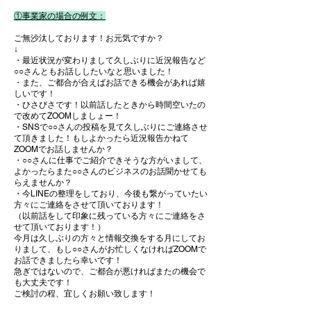
①事業家の場合の例文：
ご無沙汰しております！お元気ですか？
↓
・最近状況が変わりまして久しぶりに近況報告など
○○さんともお話ししたいなと思いました！
・また、ご都合が合えばお話できる機会があれば嬉
しいです！
・ひさびさです！以前話したときから時間空いたの
で改めてZOOMしましょー！
・SNS​で○○さんの投稿を見て久しぶりにご連絡させ
て頂きました！もしよかったら近況報告かねて
ZOOMでお話しませんか？
・○○さんに仕事でご紹介できそうな方がいまして、
よかったらまた○○さんのビジネスのお話聞かせても
らえませんか？​
・今LINEの整理をしており、今後も繋がっていたい
方々にご連絡をさせて頂いております！
（以前話をして印象に残っている方々にご連絡をさ
せて頂いております！）
今月は久しぶりの方々と情報交換をする月にしてお
りまして、もし○○さんがお忙しくなければZOOMで
お話できましたら幸いです！
急ぎではないので、ご都合が悪ければまたの機会で
も大丈夫です！
ご検討の程、宜しくお願い致します！