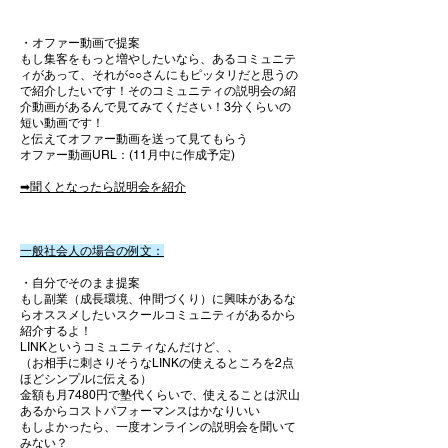
・
オファー動画で提案
もし集客をもっと増やしたいなら、あるコミュニテ
ィがあって、それが○○さんにもピッタリだと思うの
で紹介したいです！そのコミュニティの説明会の紹
介動画があるんで見てみてください！3分くらいの
短い動画です！
と伝えてオファー動画を送って見てもらう
​オファー動画URL：(11月中に作成予定)
​➡聞くとなったら説明会を紹介
一般社会人の場合の例文：
・
自分でそのまま提案
もし副業（成長環境、仲間づくり）に興味があるな
らオススメしたいスクールコミュニティがあるから
紹介するよ！
LINKというコミュニティなんだけど、、
（お相手に刺さりそうなLINKの使えるところを2点
ほどシンプルに伝える）​
金額も月7480円で塾代くらいで、使えることは沢山
あるからコストパフォーマンスはかなりいい
もしよかったら、一度オンラインの説明会を聞いて
みない？