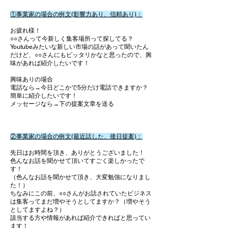
①事業家の場合の例文(影響力あり、信頼あり)：
お疲れ様！
○○さんって今新しく集客場所って探してる？
Youtubeみたいな新しい市場の話があって聞いたん
だけど、○○さんにもピッタリかなと思ったので、興
味があれば紹介したいです！
興味ありの場合
電話なら→今日どこかで5分だけ電話できますか？
簡単に紹介したいです！
メッセージなら→下の提案文章を送る​
②事業家の場合の例文(最近話した、後日提案)：
先日はお時間を頂き、ありがとうございました！
色んなお話を聞かせて頂いてすごく楽しかったで
す！
（色んなお話を聞かせて頂き、大変勉強になりまし
た！）
ちなみにこの前、○○さんがお話されていたビジネス
は集客ってまだ増やそうとしてますか？（増やそう
としてますよね？）
該当する方や情報があれば紹介できればと思ってい
ます！