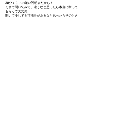
30分くらいの短い説明会だから！​
それで聞いてみて、違うなと思ったら本当に断って
もらって大丈夫！
聞いて少しでも可能性があるなと思ったらそのとき
は是非やってみて！
​➡聞くとなったら説明会を紹介
・
オファー動画で提案
もし副業（成長環境、仲間づくり）に興味があるな
らオススメしたいスクールコミュニティがあるから
紹介するよ！紹介動画があるんで見てみて！3分く
らいで終わる短い動画だから！
と伝えてオファー動画を送って見てもらう​​。​​
​オファー動画URL：(11月中に作成予定)
​➡聞くとなったら説明会を紹介
パターン③の場合
以下のような人の場合にはこちらのパターン③を使