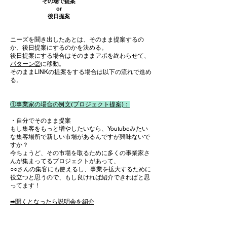
​その場で提案
or
後日提案
ニーズを聞き出したあとは、そのまま提案するの
か、後日提案にするのかを決める。
​後日提案にする場合はそのままアポを終わらせて、
パターン②
に移動。
そのままLINKの提案をする場合は以下の流れで進め
る。
①事業家の場合の例文(プロジェクト提案)：
​・
自分でそのまま提案
もし集客をもっと増やしたいなら、Youtubeみたい
な集客場所で新しい市場があるんですが興味ないで
すか？​
今ちょうど、その市場を取るために多くの事業家さ
んが集まってるプロジェクトがあって、
○○さんの集客にも使えるし、事業を拡大するために
役立つと思うので、​もし良ければ紹介できればと思
ってます！
​➡聞くとなったら説明会を紹介