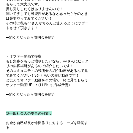
もらって大丈夫です。
押し売りしたくはありませんので！
聞いて少しでも可能性があるなと思ったらそのとき
は是非やってみてください！
その時は私も○○さんがちゃんと使えるようにサポー
トさせて頂きます！
➡聞くとなったら説明会を紹介
・オファー動画で提案
もし集客をもっと増やしたいなら、
○○さんにピッタ
リの集客場所があるので紹介したいです！
そのコミュニティの説明会の紹介動画があるんで見
てみてください！3分くらいの短い動画です！
と伝えてオファー動画をその場で一緒に見てもらう​
​オファー動画URL：(11月中に作成予定)
​➡聞くとなったら説明会を紹介
③一般社会人の場合の例文：
お金か自己成長か仲間作りに対するニーズを確認す
る