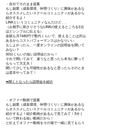
・自分でそのまま提案
もし副業（成長環境、仲間づくり）に興味があるな
らオススメしたいスクールコミュニティがあるから
紹介するよ！
LINKというコミュニティなんだけど、、
（お相手に刺さりそうなLINKの使えるところを2点
ほどシンプルに伝える）​
金額も月7480円で塾代くらいで、使えることは沢山
あるからコストパフォーマンスはかなりいい
もしよかったら、一度オンラインの説明会を聞いて
みない？
30分くらいの短い説明会だから！​
それで聞いてみて、違うなと思ったら本当に断って
もらって大丈夫！
聞いて少しでも可能性があるなと思ったらそのとき
は是非やってみて！
​➡聞くとなったら説明会を紹介
・オファー動画で提案
もし副業（成長環境、仲間づくり）に興味があるな
らオススメしたいスクールコミュニティがあるから
紹介するよ！紹介動画があるんで見てみて！3分く
らいで終わる短い動画だから！
と伝えてオファー動画をその場で一緒に見てもらう​​
。​​